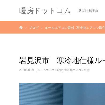
暖房ドットコム
選ばれる理由
ホーム
ブログ
ルームエアコン取付
寒冷地エアコン取
岩見沢市 寒冷地仕様ル
2020.08.29
ルームエアコン取付
,
寒冷地エアコン取付