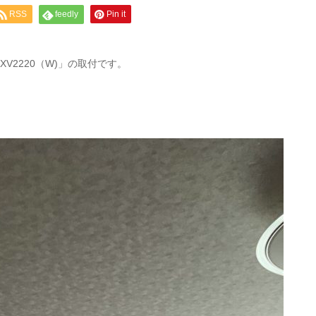
RSS
feedly
Pin it
V2220（W)」の取付です。