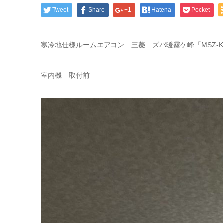
Tweet
Share
+1
Hatena
Pocket
寒冷地仕様ルームエアコン 三菱 ズバ暖霧ケ峰「MSZ-KX
室内機 取付前