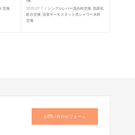
ト交換
2020.07.7
シングルレバー混合栓交換
,
洗面化
粧台交換
,
浴室サーモスタット式シャワー水栓
交換
お問い合わせフォーム