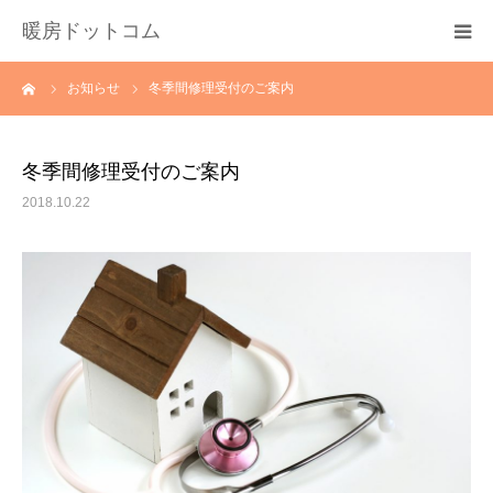
暖房ドットコム
ーム
お知らせ
冬季間修理受付のご案内
選ばれる理由
サービス一覧
冬季間修理受付のご案内
2018.10.22
その他サービス
料金
会社概要
お問い合わせ