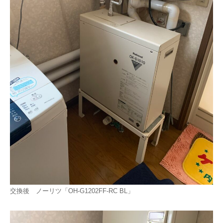
交換後 ノーリツ「OH-G1202FF-RC BL」