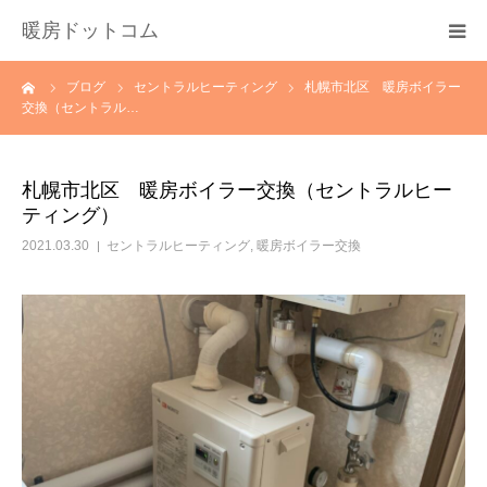
暖房ドットコム
ーム
ブログ
セントラルヒーティング
札幌市北区 暖房ボイラー
選ばれる理由
交換（セントラル…
サービス一覧
札幌市北区 暖房ボイラー交換（セントラルヒー
ティング）
その他サービス
2021.03.30
セントラルヒーティング
,
暖房ボイラー交換
料金
会社概要
お問い合わせ