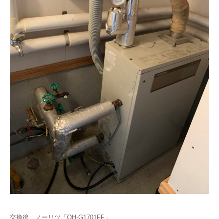
交換後 ノーリツ「OH-G1701FF」