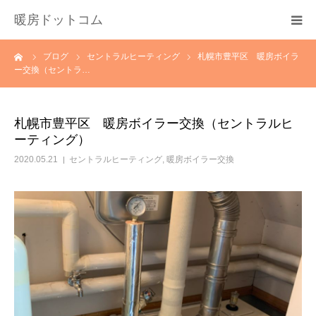
暖房ドットコム
ーム
ブログ
セントラルヒーティング
札幌市豊平区 暖房ボイラ
選ばれる理由
ー交換（セントラ…
サービス一覧
札幌市豊平区 暖房ボイラー交換（セントラルヒ
ーティング）
その他サービス
2020.05.21
セントラルヒーティング
,
暖房ボイラー交換
料金
会社概要
お問い合わせ