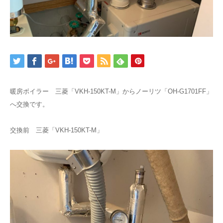
暖房ボイラー 三菱「VKH-150KT-M」からノーリツ「OH-G1701FF」
へ交換です。
交換前 三菱「VKH-150KT-M」