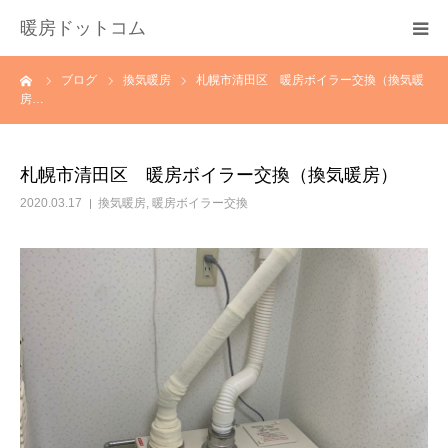
暖房ドットコム
ーム
ブログ
換気暖房
札幌市清田区 暖房ボイラー交換（換気暖
選ばれる理由
房…
サービス一覧
札幌市清田区 暖房ボイラー交換（換気暖房）
その他サービス
2020.03.17
換気暖房
,
暖房ボイラー交換
料金
会社概要
お問い合わせ