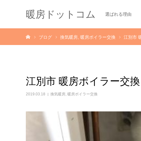
暖房ドットコム
選ばれる理由
ホーム
ブログ
換気暖房
暖房ボイラー交換
江別市 
江別市 暖房ボイラー交
2019.03.18
換気暖房
,
暖房ボイラー交換