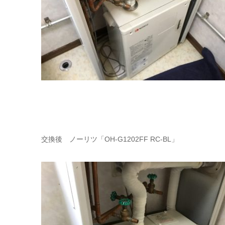
交換後 ノーリツ「OH-G1202FF RC-BL」