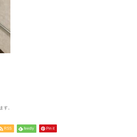
ます。
RSS
feedly
Pin it