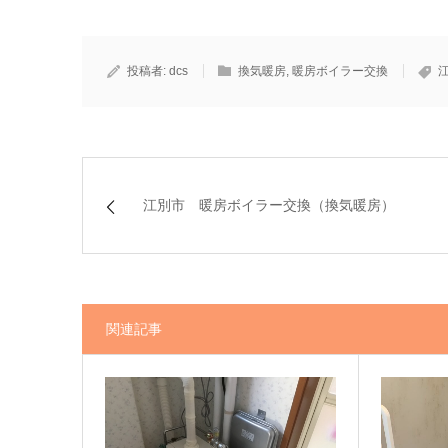
投稿者:
dcs
換気暖房
,
暖房ボイラー交換
江別市 暖房ボイラー交換（換気暖房）
関連記事