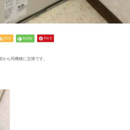
RSS
feedly
Pin it
08年製から同機種に交換です。