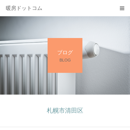
暖房ドットコム
選ばれる理由
サービス一覧
ブログ
その他サービス
BLOG
料金
会社概要
お問い合わせ
札幌市清田区