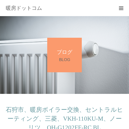
暖房ドットコム
選ばれる理由
サービス一覧
ブログ
その他サービス
BLOG
料金
会社概要
お問い合わせ
石狩市、暖房ボイラー交換、セントラルヒ
ーティング、三菱、VKH-110KU-M、ノー
リツ、OH-G1202FF-RC BL