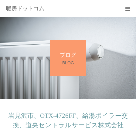
暖房ドットコム
選ばれる理由
サービス一覧
ブログ
その他サービス
BLOG
料金
会社概要
お問い合わせ
岩見沢市、OTX-4726FF、給湯ボイラー交
換、道央セントラルサービス株式会社