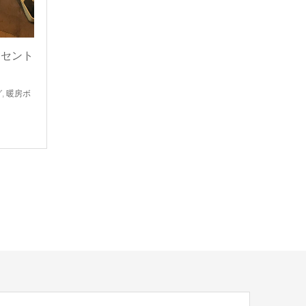
（セント
グ
,
暖房ボ